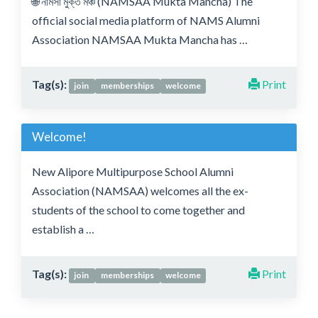
🌐 নামসা মুক্ত মঞ্চ (NAMSAA Mukta Mancha) The
official social media platform of NAMS Alumni
Association NAMSAA Mukta Mancha has …
Tag(s):
Print
join
memberships
welcome
Welcome!
New Alipore Multipurpose School Alumni
Association (NAMSAA) welcomes all the ex-
students of the school to come together and
establish a …
Tag(s):
Print
join
memberships
welcome